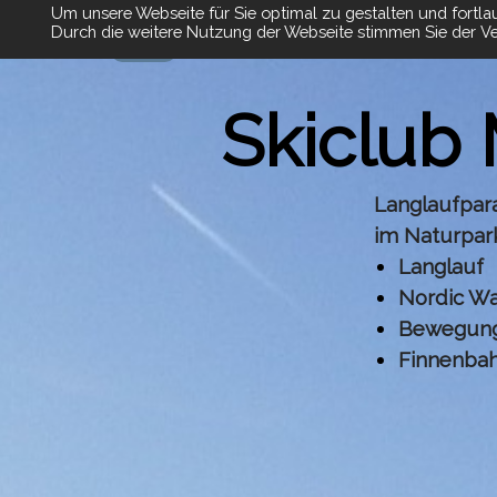
Um unsere Webseite für Sie optimal zu gestalten und fortl
Durch die weitere Nutzung der Webseite stimmen Sie der Ve
Suche
Skiclub
Langlaufpar
im Naturpar
Langlauf
Nordic Wa
Bewegung
Finnenba