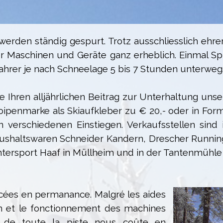
erden ständig gespurt. Trotz ausschliesslich ehren
r Maschinen und Geräte ganz erheblich. Einmal S
ahrer je nach Schneelage 5 bis 7 Stunden unterwegs
Sie Ihren alljährlichen Beitrag zur Unterhaltung u
Loipenmarke als Skiaufkleber zu € 20,- oder in Fo
 verschiedenen Einstiegen. Verkaufsstellen sind
ushaltswaren Schneider Kandern, Drescher Running 
ntersport Haaf in Müllheim und in der Tantenmühle
acées en permanance. Malgré les aides
ien et le fonctionnement des machines
e de toute la piste nous coûte en