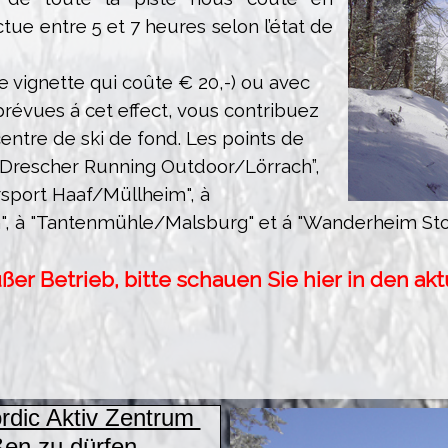
tue entre 5 et 7 heures selon l’état de
ne vignette qui coûte € 20,-) ou avec
révues á cet effect, vous contribuez
entre de ski de fond. Les points de
Drescher Running Outdoor/Lörrach
”
,
rsport Haaf/Müllheim
"
,
à
"
,
à
"
Tantenmühle/Malsburg"
et á "Wanderheim Sto
ußer Betrieb, bitte schauen Sie hier in den ak
ordic Aktiv Zentrum
en zu dürfen.