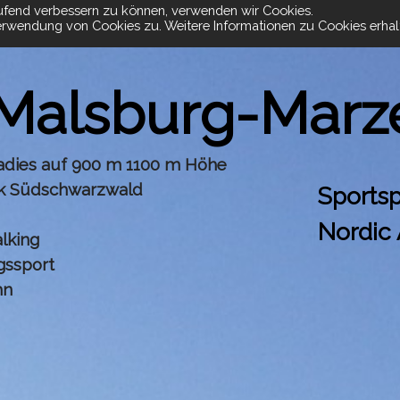
aufend verbessern zu können, verwenden wir Cookies.
rwendung von Cookies zu. Weitere Informationen zu Cookies erhalt
 Malsburg-Marze
adies auf 900 m 1100 m Höhe
k Südschwarzwald
Sportsp
Nordic 
lking
ssport
hn