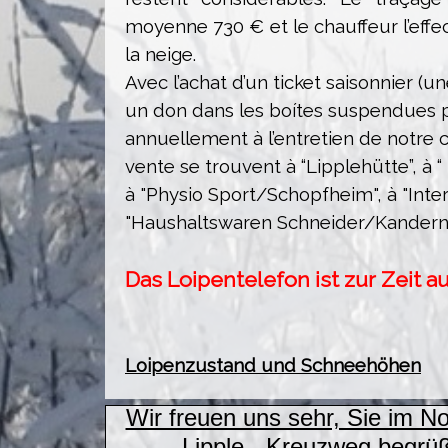
moyenne 730 € et le chauffeur l’effec
la neige.
Avec l’achat d’un ticket saisonnier (u
un don dans les boítes suspendues p
annuellement à l’entretien de notre c
vente se trouvent à “Lipplehütte”, à “
à "Physio Sport/Schopfheim",
à "
Inte
"
Haushaltswaren Schneider/Kandern
Das Loipentelefon ist zur Zeit a
Loipenzustand und Schneehöhen
Wir freuen uns sehr, Sie im N
Lipple - Kreuzweg begrüß